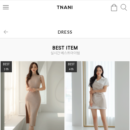
검색
검
메
색
뉴
DRESS
BEST ITEM
실시간 베스트아이템
BEST
BEST
3
4
th
th