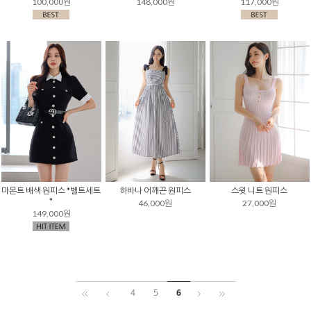
100,000원
148,000원
117,000원
마몬트 배색 원피스 *벨트세트
하바나 어깨끈 원피스
스윗 니트 원피스
*
46,000원
27,000원
149,000원
4
5
6