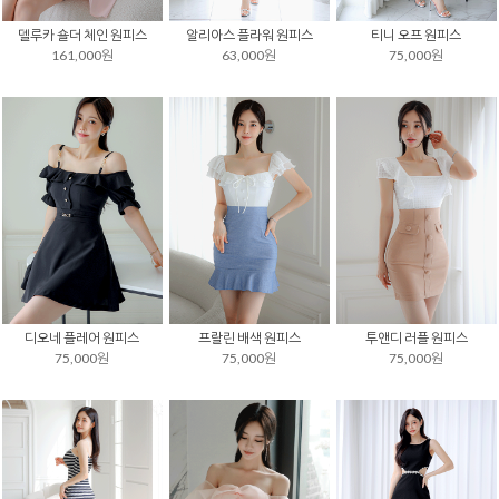
델루카 숄더 체인 원피스
알리아스 플라워 원피스
티니 오프 원피스
161,000원
63,000원
75,000원
디오네 플레어 원피스
프랄린 배색 원피스
투앤디 러플 원피스
75,000원
75,000원
75,000원