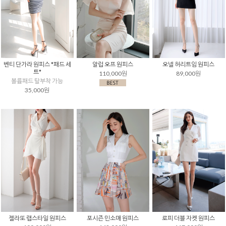
벤티 단가라 원피스 *패드 세
알럽 오프 원피스
오넬 허리트임 원피스
트*
110,000원
89,000원
볼륨패드 탈부착 가능
35,000원
젤라또 랩스타일 원피스
포시즌 민소매 원피스
로피 더블 자켓 원피스