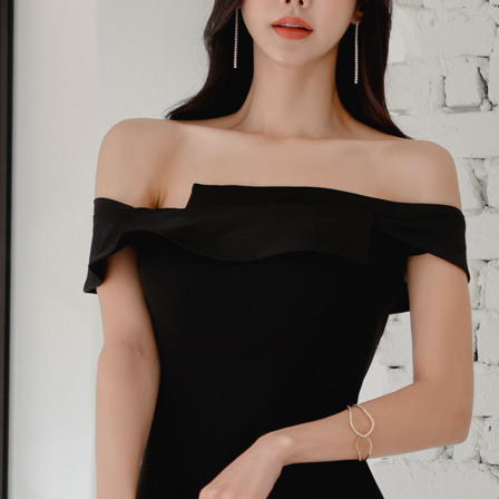
 (점심시간이나 업무전후, 휴무일에는 고객센터 연락이 되지 않으니 게시판 문의 해주세요)
한통운 : 1588-1255
배송조회
145-87-01642
mail-order no
제 2019-서울성동-01373 호
[사업자정보확인]
최선주
사 로에르 에게 있으며, 무단 도용시 법적인 제재를 받을 수 있습니다.