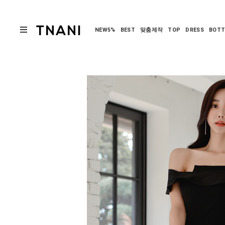
NEW5%
BEST
맞춤제작
TOP
DRESS
BOT