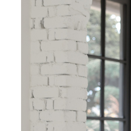
처음으로
이용안내
이용약관
개인정보 처리방침
Tnani. 02-448-1227
평일 11:00~ 16:00 / 점심시간 12:00 ~ 13:00 / 토,일,공휴일 휴무
업무시간
/
반품주소
서울특별시 성동구 하왕십리동 CJ대한통운 성동A직영
배송조회
CJ대
BANK INFO
국민 095001-04-155141
예금주 : 주식회사로에르
Company
주식회사 로에르
Ceo
최선주
E-MAIL
business no
roer1@hanmail.net
Address
서울특별시 성동구 자동차시장3길 39, 2층 201호(남궁빌딩)
Privacy Manager
copyright
주식회사 로에르
all rights reserved.
본 사이트내 모든 이미지 및 컨텐츠 등은 저작권법 제4조의 의한 저작물로써 소유권은 주식회