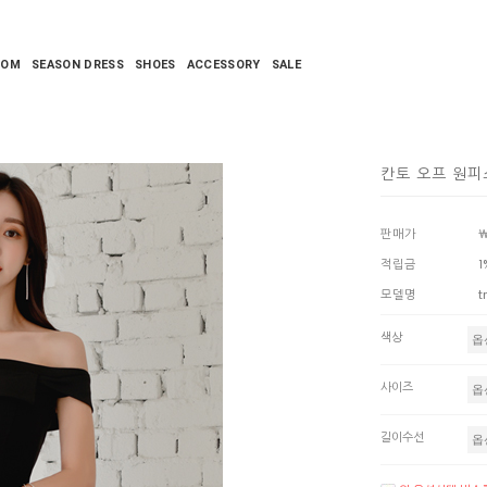
TOM
SEASON DRESS
SHOES
ACCESSORY
SALE
칸토 오프 원피
판매가
￦
적립금
1
모델명
t
색상
사이즈
길이수선