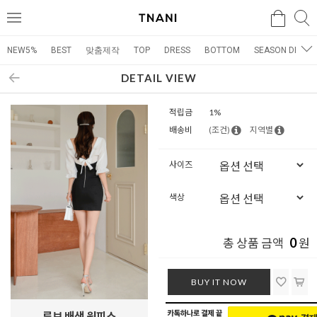
검색
검
메
색
뉴
NEW5%
BEST
맞춤제작
TOP
DRESS
BOTTOM
SEASON DRESS
DETAIL VIEW
적립금
1%
배송비
(조건)
지역별
사이즈
색상
0
총 상품 금액
원
BUY IT NOW
루브 배색 원피스