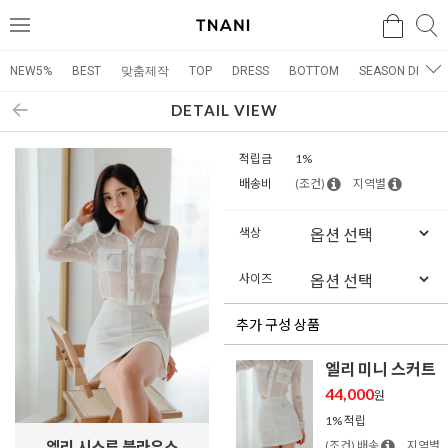
검색
검
메
색
뉴
NEW5%
BEST
맞춤제작
TOP
DRESS
BOTTOM
SEASON DRESS
DETAIL VIEW
적립금
1%
배송비
(조건)
지역별
색상
사이즈
추가 구성 상품
엘리 미니 스커트
44,000
원
1% 적립
엘리 시스루 블라우스
(조건) 배송
지역별