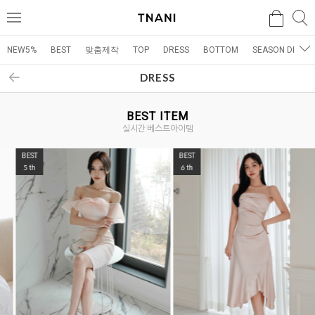
검색
검
메
색
뉴
NEW5%
BEST
맞춤제작
TOP
DRESS
BOTTOM
SEASON DRESS
DRESS
BEST ITEM
실시간 베스트아이템
BEST
BEST
5
6
th
th