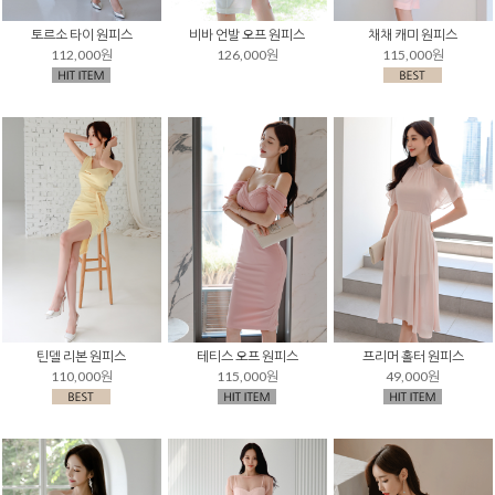
토르소 타이 원피스
비바 언발 오프 원피스
채채 캐미 원피스
112,000원
126,000원
115,000원
틴델 리본 원피스
테티스 오프 원피스
프리머 홀터 원피스
110,000원
115,000원
49,000원