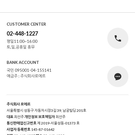
CUSTOMER CENTER
02-448-1227
평일11:00~16:00
토,일,공휴일 휴무
BANK ACCOUNT
국민 095001-04-155141
예금주 : 주식회사로에르
주식회사 로에르
서울특별시 성동구 자동차시장3길 39, 남궁빌딩 201호
대표
최선주
개인정보 보호책임자
최선주
통신판매업신고번호
제 2019-서울성동-01373 호
사업자 등록번호
145-87-01642