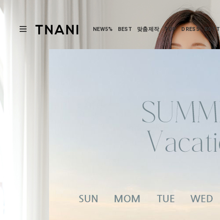
NEW5%
BEST
맞춤제작
TOP
DRESS
BOT