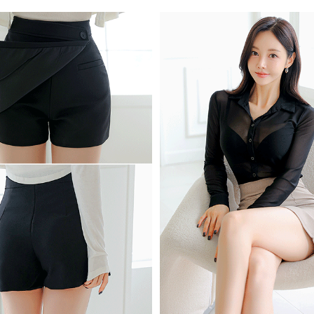
 (점심시간이나 업무전후, 휴무일에는 고객센터 연락이 되지 않으니 게시판 문의 해주세요)
한통운 : 1588-1255
배송조회
145-87-01642
mail-order no
제 2019-서울성동-01373 호
[사업자정보확인]
최선주
사 로에르 에게 있으며, 무단 도용시 법적인 제재를 받을 수 있습니다.