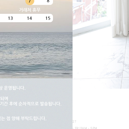
Tnani
T. 02-448-1227
OPERATING HOURS MON - FRI 11AM - 5PM