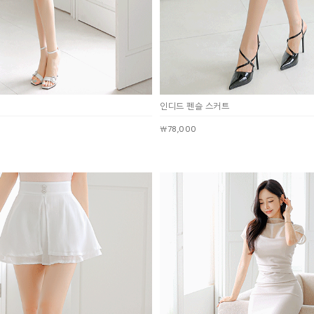
인디드 펜슬 스커트
￦78,000