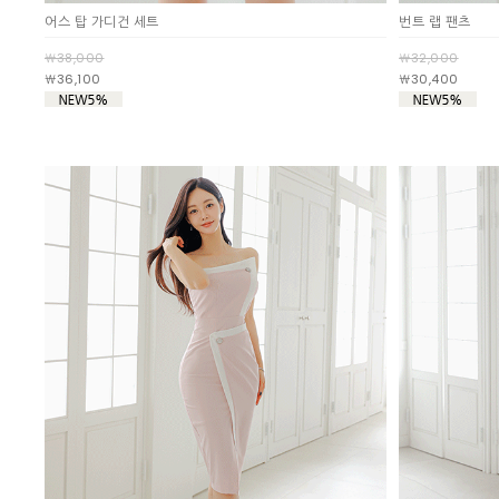
어스 탑 가디건 세트
번트 랩 팬츠
￦38,000
￦32,000
￦36,100
￦30,400