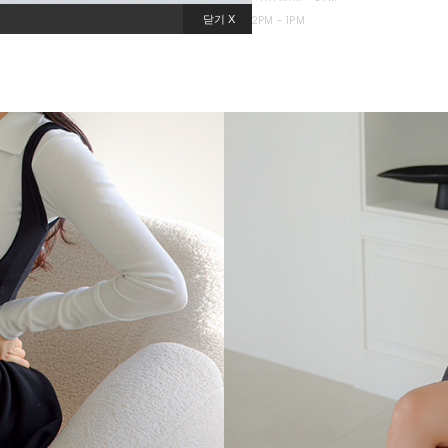
HOLIDAY OFF LUNCH 12PM - 1PM
닫기 X