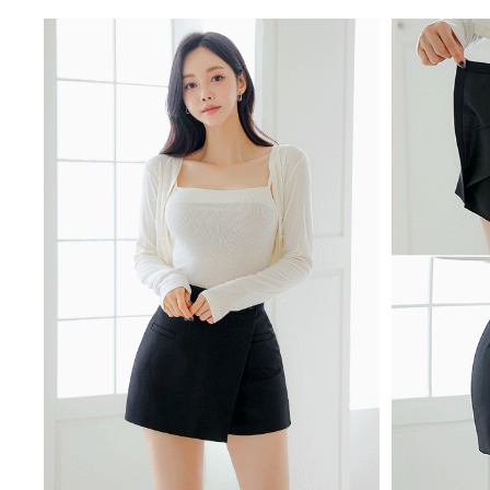
처음으로
이용안내
이용약관
개인정보 처리방침
Tnani. 02-448-1227
평일 11:00~ 16:00 / 점심시간 12:00 ~ 13:00 / 토,일,공휴일 휴무
업무시간
/
반품주소
서울특별시 성동구 하왕십리동 CJ대한통운 성동A직영
배송조회
CJ대
BANK INFO
국민 095001-04-155141
예금주 : 주식회사로에르
Company
주식회사 로에르
Ceo
최선주
E-MAIL
business no
roer1@hanmail.net
Address
서울특별시 성동구 자동차시장3길 39, 2층 201호(남궁빌딩)
Privacy Manager
copyright
주식회사 로에르
all rights reserved.
본 사이트내 모든 이미지 및 컨텐츠 등은 저작권법 제4조의 의한 저작물로써 소유권은 주식회