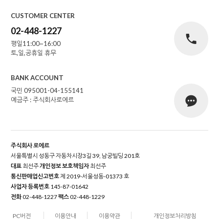
CUSTOMER CENTER
02-448-1227
평일11:00~16:00
토,일,공휴일 휴무
BANK ACCOUNT
국민 095001-04-155141
예금주 : 주식회사로에르
주식회사 로에르
서울특별시 성동구 자동차시장3길 39, 남궁빌딩 201호
대표
최선주
개인정보 보호책임자
최선주
통신판매업신고번호
제 2019-서울성동-01373 호
사업자 등록번호
145-87-01642
전화
02-448-1227
팩스
02-448-1229
PC버전
이용안내
이용약관
개인정보처리방침