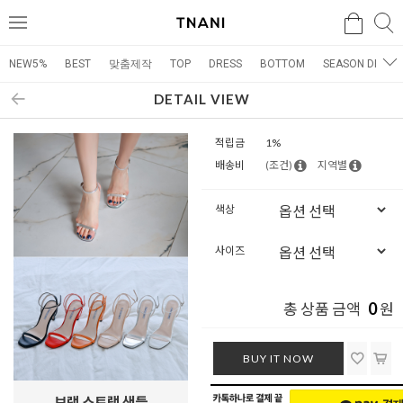
검색
검
메
색
뉴
NEW5%
BEST
맞춤제작
TOP
DRESS
BOTTOM
SEASON DRESS
DETAIL VIEW
적립금
1%
배송비
(조건)
지역별
색상
사이즈
0
총 상품 금액
원
BUY IT NOW
브랭 스트랩 샌들