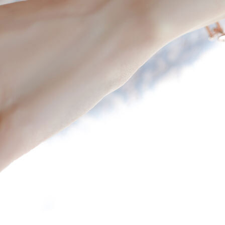
 (점심시간이나 업무전후, 휴무일에는 고객센터 연락이 되지 않으니 게시판 문의 해주세요)
한통운 : 1588-1255
배송조회
145-87-01642
mail-order no
제 2019-서울성동-01373 호
[사업자정보확인]
최선주
사 로에르 에게 있으며, 무단 도용시 법적인 제재를 받을 수 있습니다.