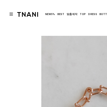
NEW5%
BEST
맞춤제작
TOP
DRESS
BOT