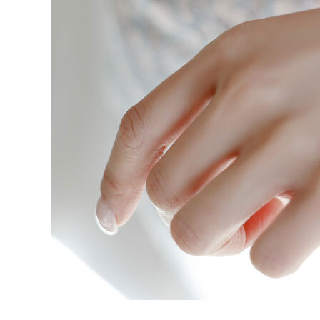
처음으로
이용안내
이용약관
개인정보 처리방침
Tnani. 02-448-1227
평일 11:00~ 16:00 / 점심시간 12:00 ~ 13:00 / 토,일,공휴일 휴무
업무시간
/
반품주소
서울특별시 성동구 하왕십리동 CJ대한통운 성동A직영
배송조회
CJ대
BANK INFO
국민 095001-04-155141
예금주 : 주식회사로에르
Company
주식회사 로에르
Ceo
최선주
E-MAIL
business no
roer1@hanmail.net
Address
서울특별시 성동구 자동차시장3길 39, 2층 201호(남궁빌딩)
Privacy Manager
copyright
주식회사 로에르
all rights reserved.
본 사이트내 모든 이미지 및 컨텐츠 등은 저작권법 제4조의 의한 저작물로써 소유권은 주식회