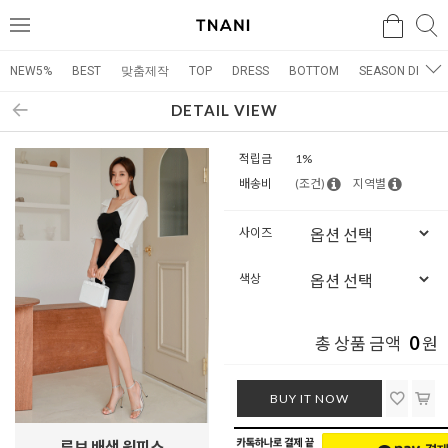
검색
검
메
색
뉴
NEW5%
BEST
맞춤제작
TOP
DRESS
BOTTOM
SEASON DRESS
DETAIL VIEW
적립금
1%
배송비
(조건)
지역별
사이즈
색상
0
총 상품 금액
원
BUY IT NOW
루브 배색 원피스