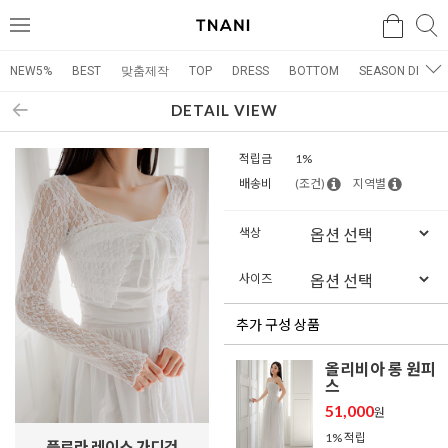
검색
검
메
색
뉴
NEW5%
BEST
맞춤제작
TOP
DRESS
BOTTOM
SEASON DRESS
DETAIL VIEW
적립금
1%
배송비
(조건)
지역별
색상
사이즈
추가 구성 상품
올리비아 롱 원피
스
51,000
원
1% 적립
플로라 레이스 가디건