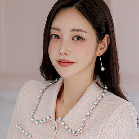
 (점심시간이나 업무전후, 휴무일에는 고객센터 연락이 되지 않으니 게시판 문의 해주세요)
한통운 : 1588-1255
배송조회
145-87-01642
mail-order no
제 2019-서울성동-01373 호
[사업자정보확인]
최선주
사 로에르 에게 있으며, 무단 도용시 법적인 제재를 받을 수 있습니다.