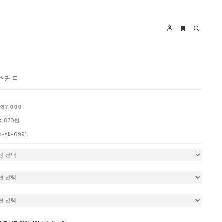
 스커트
87,000
% 870원
o-sk-6991