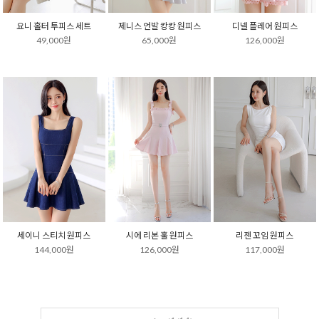
요니 홀터 투피스 세트
제니스 언발 캉캉 원피스
디넬 플레어 원피스
49,000원
65,000원
126,000원
세이니 스티치 원피스
시에 리본 훌 원피스
리젠 꼬임 원피스
144,000원
126,000원
117,000원