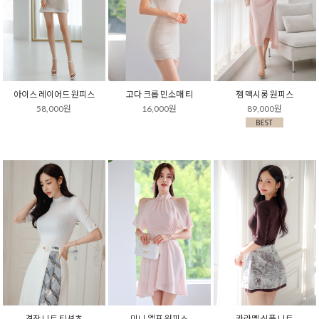
아이스 레이어드 원피스
고다 크롭 민소매 티
젬 맥시롱 원피스
58,000원
16,000원
89,000원
견장 니트 티셔츠
미니 엘프 원피스
카라멜 심플 니트