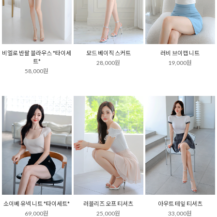
비엘로 반팔 블라우스 *타이세
모드 베이직 스커트
러비 브이캡 니트
트*
28,000원
19,000원
58,000원
소이베 유넥 니트 *타이세트*
러블리즈 오프 티셔츠
아우트 테잎 티셔츠
69,000원
25,000원
33,000원