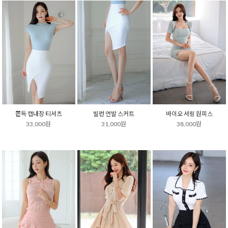
쫀득 캡내장 티셔츠
빌런 언발 스커트
바이오 셔링 원피스
33,000원
31,000원
38,000원