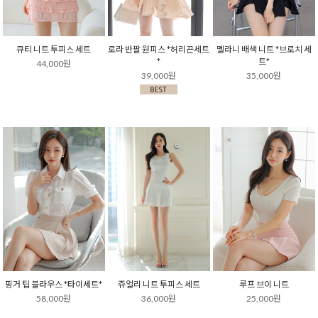
큐티 니트 투피스 세트
로라 반팔 원피스 *허리끈세트
멜라니 배색 니트 *브로치 세
*
트*
44,000원
39,000원
35,000원
핑거 팁 블라우스 *타이세트*
쥬얼리 니트 투피스 세트
루프 브이 니트
58,000원
36,000원
25,000원