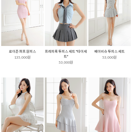
로이즌 퍼프 원피스
프레피룩 투피스 세트 *타이세
베이비슈 투피스 세트
트*
135,000원
53,000원
53,000원