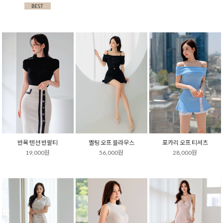
반목 텐션 반팔티
멜팅 오프 블라우스
포카리 오프 티셔츠
19,000원
56,000원
28,000원