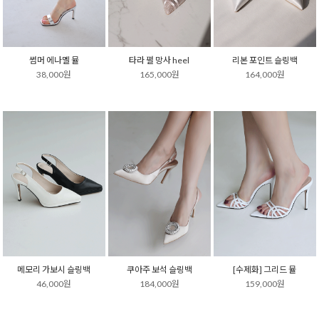
썸머 에나멜 뮬
타라 펄 망사 heel
리본 포인트 슬링백
38,000원
165,000원
164,000원
메모리 가보시 슬링백
쿠아주 보석 슬링백
[수제화] 그리드 뮬
46,000원
184,000원
159,000원