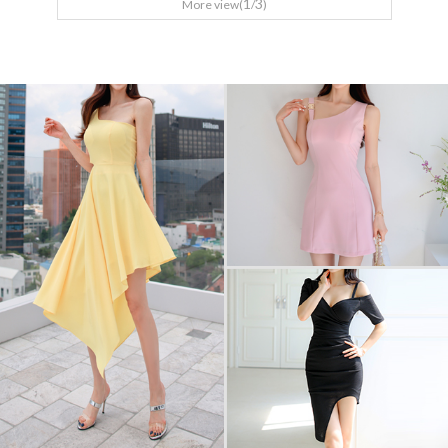
1
3
More view(
/
)