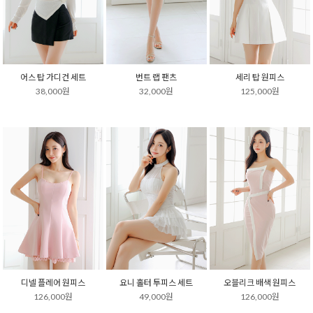
어스 탑 가디건 세트
번트 랩 팬츠
세리 탑 원피스
38,000원
32,000원
125,000원
디넬 플레어 원피스
요니 홀터 투피스 세트
오블리크 배색 원피스
126,000원
49,000원
126,000원