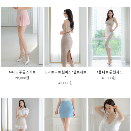
뮤티드 주름 스커트
드마르 니트 원피스 *벨트세트
그물 니트 롱 원피스
*
28,000원
43,000원
42,000원