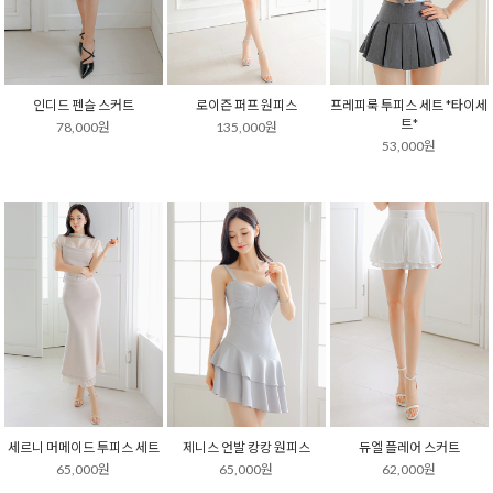
인디드 펜슬 스커트
로이즌 퍼프 원피스
프레피룩 투피스 세트 *타이세
트*
78,000원
135,000원
53,000원
세르니 머메이드 투피스 세트
제니스 언발 캉캉 원피스
듀엘 플레어 스커트
65,000원
65,000원
62,000원