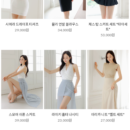
시에라 드레이프 티셔츠
뮬리 언발 블라우스
제스 탑 스커트 세트 *타이세
트*
29,000원
34,000원
53,000원
스모어 쉬폰 스커트
라이키 홀터 나시티
아리카 니트 *벨트 세트*
39,000원
23,000원
27,000원