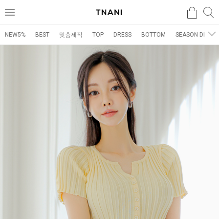
검색
검
메
색
뉴
NEW5%
BEST
맞춤제작
TOP
DRESS
BOTTOM
SEASON DRESS