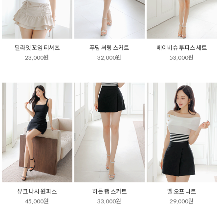
딜라잇 꼬임 티셔츠
푸딩 셔링 스커트
베이비슈 투피스 세트
23,000원
32,000원
53,000원
뷰크 나시 원피스
히든 랩 스커트
벨 오프 니트
45,000원
33,000원
29,000원