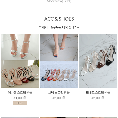
1
14
More view(
/
)
ACC & SHOES
악세서리&구두로 더욱 빛나게~
에나멜 스트랩 샌들
브랭 스트랩 샌들
모네트 스트랩 샌들
51,000원
42,000원
42,000원