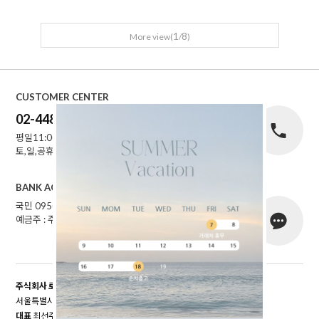
1
8
More view(
/
)
CUSTOMER CENTER
02-448-1227
평일11:00~16:00
토,일,공휴일 휴무
BANK ACCOUNT
국민 095001-04-155141
예금주 : 주식회사로에르
주식회사 로에르
서울특별시 성동구 자동차시장3길 39, 남궁빌딩 201호
대표
최선주
개인정보 보호책임자
최선주