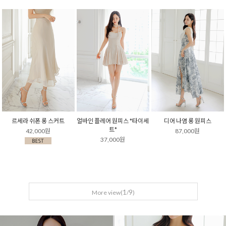
르세라 쉬폰 롱 스커트
얼바인 플레어 원피스 *타이세
디어 나염 롱 원피스
트*
42,000원
87,000원
37,000원
1
9
More view(
/
)