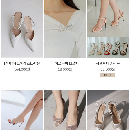
[수제화] 브이컷 스트랩 뮬
라에르 큐빅 브로치
심플 에나멜 샌들
164,000원
18,000원
52,000원