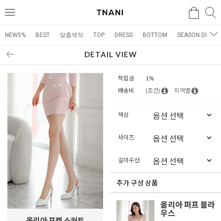
검색
검
메
색
뉴
NEW5%
BEST
맞춤제작
TOP
DRESS
BOTTOM
SEASON DRESS
DETAIL VIEW
적립금
1%
배송비
(조건)
지역별
색상
사이즈
길이수선
추가 구성 상품
올리아 퍼프 블라
우스
올리아 포켓 스커트