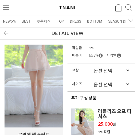
검색
검
메
색
뉴
NEW5%
BEST
맞춤제작
TOP
DRESS
BOTTOM
SEASON DRESS
DETAIL VIEW
적립금
1%
배송비
(조건)
지역별
색상
사이즈
추가 구성 상품
러블리즈 오프 티
셔츠
25,000
원
1% 적립
로리에 랩 스커트