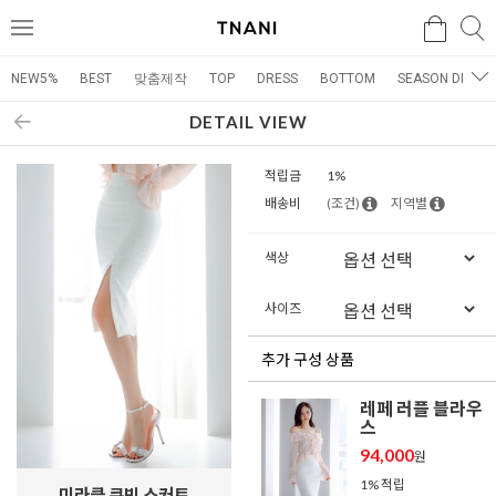
검색
검
메
색
뉴
NEW5%
BEST
맞춤제작
TOP
DRESS
BOTTOM
SEASON DRESS
DETAIL VIEW
적립금
1%
배송비
(조건)
지역별
색상
사이즈
추가 구성 상품
레페 러플 블라우
스
94,000
원
1% 적립
미라클 큐빅 스커트