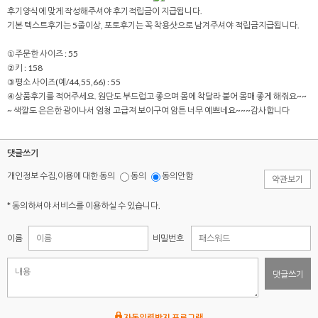
후기양식에 맞게 작성해주셔야 후기적립금이 지급됩니다.
기본 텍스트후기는 5줄이상, 포토후기는 꼭 착용샷으로 남겨주셔야 적립금지급됩니다.
①주문한 사이즈 : 55
②키 : 158
③평소 사이즈(예/44,55,66) : 55
④상품후기를 적어주세요. 원단도 부드럽고 좋으며 몸에 착달라 붙어 몸매 좋게 해줘요~~
~ 색깔도 은은한 광이나서 엄청 고급져 보이구여 암튼 너무 예쁘네요~~~감사합니다
댓글쓰기
개인정보 수집,이용에 대한 동의
동의
동의안함
약관보기
* 동의하셔야 서비스를 이용하실 수 있습니다.
이름
비밀번호
댓글쓰기
자동입력방지 프로그램