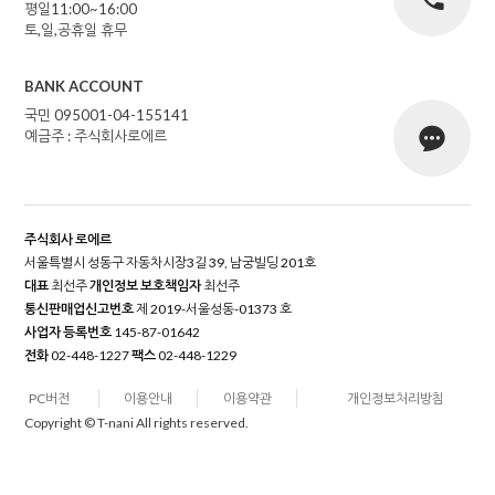
평일11:00~16:00
토,일,공휴일 휴무
BANK ACCOUNT
국민 095001-04-155141
예금주 : 주식회사로에르
주식회사 로에르
서울특별시 성동구 자동차시장3길 39, 남궁빌딩 201호
대표
최선주
개인정보 보호책임자
최선주
통신판매업신고번호
제 2019-서울성동-01373 호
사업자 등록번호
145-87-01642
전화
02-448-1227
팩스
02-448-1229
PC버전
이용안내
이용약관
개인정보처리방침
Copyright © T-nani All rights reserved.
```jsx
```