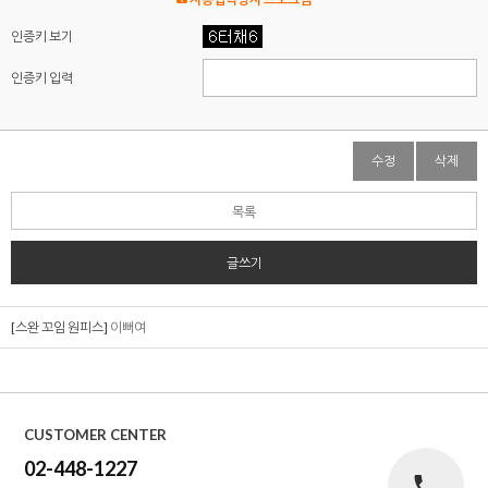
인증키 보기
인증키 입력
수정
삭제
목록
글쓰기
[스완 꼬임 원피스]
이뻐여
CUSTOMER CENTER
02-448-1227