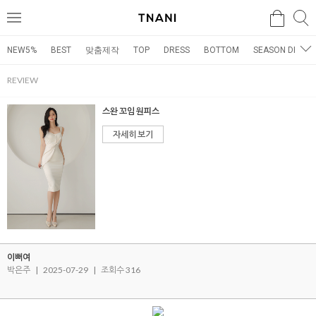
검색
검
메
색
뉴
NEW5%
BEST
맞춤제작
TOP
DRESS
BOTTOM
SEASON DRESS
REVIEW
스완 꼬임 원피스
자세히 보기
이뻐여
박은주
|
2025-07-29
|
조회수 316