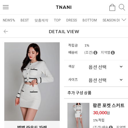
검색
검
메
색
뉴
NEW5%
BEST
맞춤제작
TOP
DRESS
BOTTOM
SEASON DRESS
DETAIL VIEW
적립금
1%
배송비
(조건)
지역별
색상
사이즈
추가 구성 상품
팝콘 포켓 스커트
30,000
원
1% 적립
별별 라운드 자켓
(조건) 배송
지역별