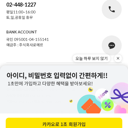
02-448-1227
평일11:00~16:00
토,일,공휴일 휴무
BANK ACCOUNT
국민 095001-04-155141
예금주 : 주식회사로에르
오늘 하루 보지 않기
주식회사 로에르
서울특별시 성동구 자동차시장3길 39, 남궁빌딩 201호
대표
최선주
개인정보 보호책임자
최선주
통신판매업신고번호
제 2019-서울성동-01373 호
사업자 등록번호
145-87-01642
전화
02-448-1227
팩스
02-448-1229
PC버전
이용안내
이용약관
개인정보처리방침
Copyright © T-nani All rights reserved.
카카오로
1초 회원가입