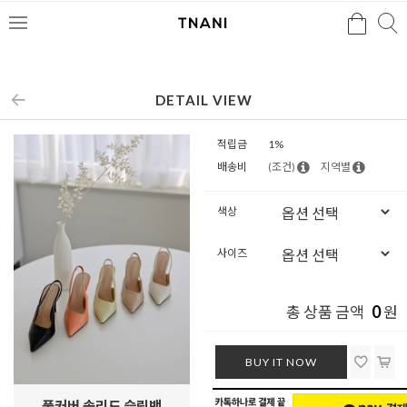
검색
검
메
색
뉴
DETAIL VIEW
적립금
1%
배송비
(조건)
지역별
색상
사이즈
0
총 상품 금액
원
BUY IT NOW
풀커버 솔리드 슬링백