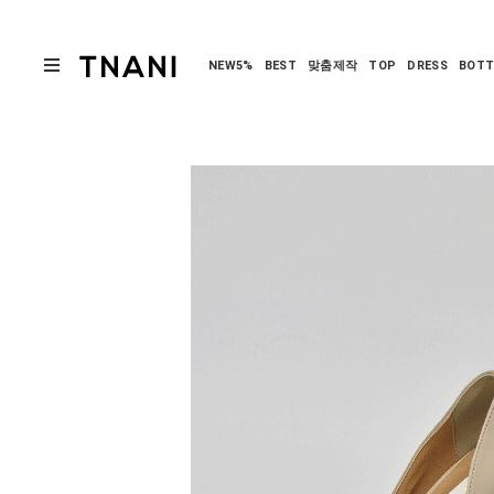
NEW5%
BEST
맞춤제작
TOP
DRESS
BOT