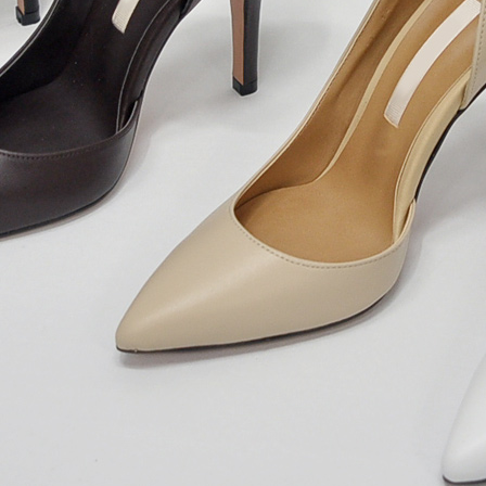
 (점심시간이나 업무전후, 휴무일에는 고객센터 연락이 되지 않으니 게시판 문의 해주세요)
한통운 : 1588-1255
배송조회
145-87-01642
mail-order no
제 2019-서울성동-01373 호
[사업자정보확인]
최선주
사 로에르 에게 있으며, 무단 도용시 법적인 제재를 받을 수 있습니다.