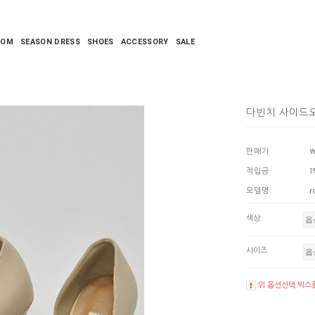
TOM
SEASON DRESS
SHOES
ACCESSORY
SALE
다빈치 사이드오
판매가
￦
적립금
1
모델명
r
색상
사이즈
위 옵션선택 박스