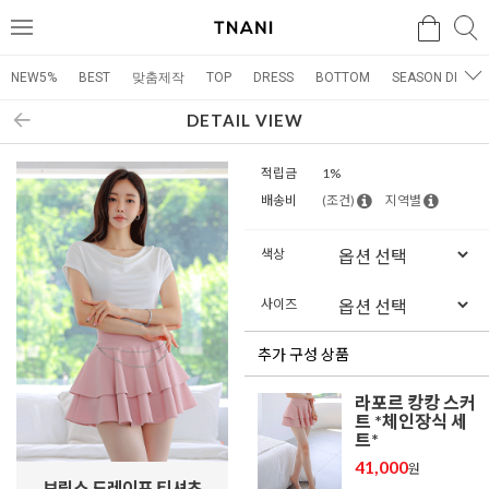
검색
검
메
색
뉴
NEW5%
BEST
맞춤제작
TOP
DRESS
BOTTOM
SEASON DRESS
DETAIL VIEW
적립금
1%
배송비
(조건)
지역별
색상
사이즈
추가 구성 상품
라포르 캉캉 스커
트 *체인장식 세
트*
41,000
원
브링스 드레이프 티셔츠