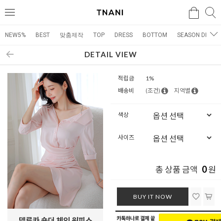
검색
검
메
색
뉴
NEW5%
BEST
맞춤제작
TOP
DRESS
BOTTOM
SEASON DRESS
DETAIL VIEW
적립금
1%
배송비
(조건)
지역별
색상
사이즈
0
총 상품 금액
원
BUY IT NOW
델루카 숄더 체인 원피스