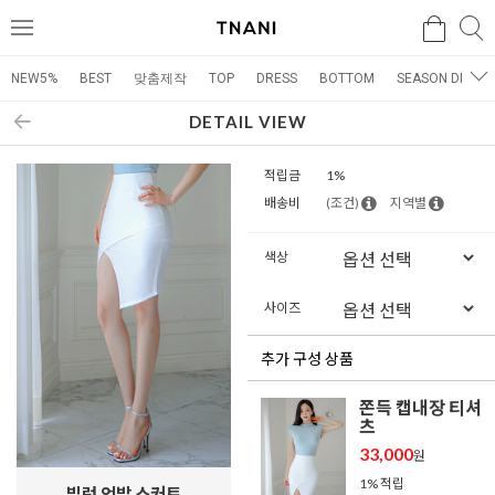
검색
검
메
색
뉴
NEW5%
BEST
맞춤제작
TOP
DRESS
BOTTOM
SEASON DRESS
DETAIL VIEW
적립금
1%
배송비
(조건)
지역별
색상
사이즈
추가 구성 상품
쫀득 캡내장 티셔
츠
33,000
원
1% 적립
빌런 언발 스커트