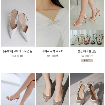
[수제화] 브이컷 스트랩 뮬
라에르 큐빅 브로치
심플 에나멜 샌들
164,000원
18,000원
52,000원