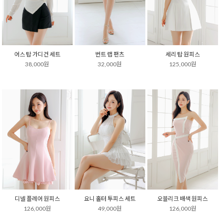
어스 탑 가디건 세트
번트 랩 팬츠
세리 탑 원피스
38,000원
32,000원
125,000원
디넬 플레어 원피스
요니 홀터 투피스 세트
오블리크 배색 원피스
126,000원
49,000원
126,000원