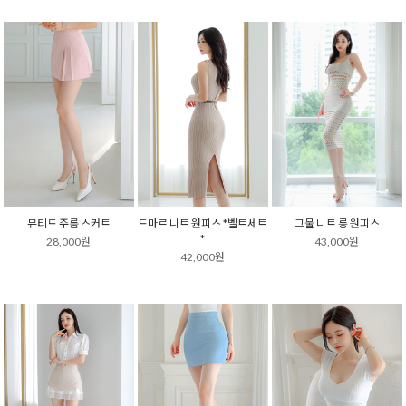
뮤티드 주름 스커트
드마르 니트 원피스 *벨트세트
그물 니트 롱 원피스
*
28,000원
43,000원
42,000원