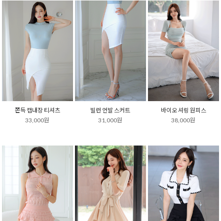
쫀득 캡내장 티셔츠
빌런 언발 스커트
바이오 셔링 원피스
33,000원
31,000원
38,000원