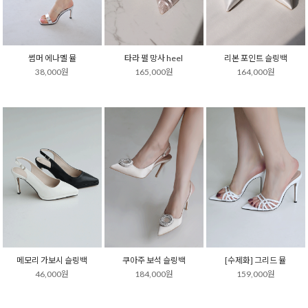
썸머 에나멜 뮬
타라 펄 망사 heel
리본 포인트 슬링백
38,000원
165,000원
164,000원
메모리 가보시 슬링백
쿠아주 보석 슬링백
[수제화] 그리드 뮬
46,000원
184,000원
159,000원