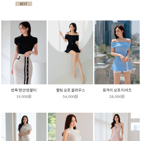
반목 텐션 반팔티
멜팅 오프 블라우스
포카리 오프 티셔츠
19,000원
56,000원
28,000원