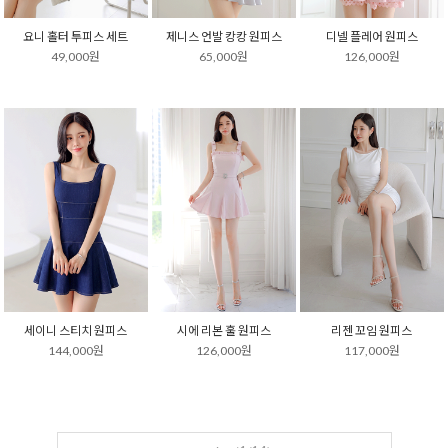
요니 홀터 투피스 세트
제니스 언발 캉캉 원피스
디넬 플레어 원피스
49,000원
65,000원
126,000원
세이니 스티치 원피스
시에 리본 훌 원피스
리젠 꼬임 원피스
144,000원
126,000원
117,000원