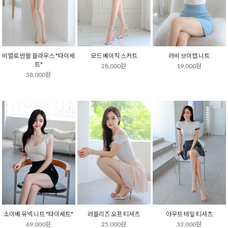
비엘로 반팔 블라우스 *타이세
모드 베이직 스커트
러비 브이캡 니트
트*
28,000원
19,000원
58,000원
소이베 유넥 니트 *타이세트*
러블리즈 오프 티셔츠
아우트 테잎 티셔츠
69,000원
25,000원
33,000원