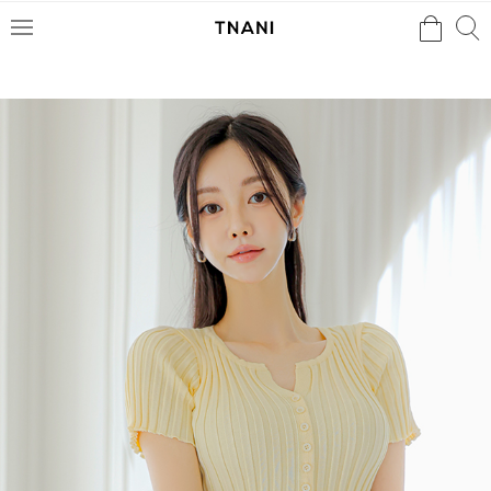
검색
검
메
색
뉴