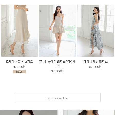
르세라 쉬폰 롱 스커트
얼바인 플레어 원피스 *타이세
디어 나염 롱 원피스
트*
42,000원
87,000원
37,000원
1
9
More view(
/
)