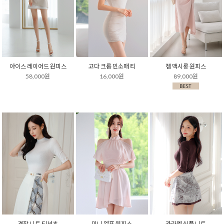
아이스 레이어드 원피스
고다 크롭 민소매 티
젬 맥시롱 원피스
58,000원
16,000원
89,000원
견장 니트 티셔츠
미니 엘프 원피스
카라멜 심플 니트