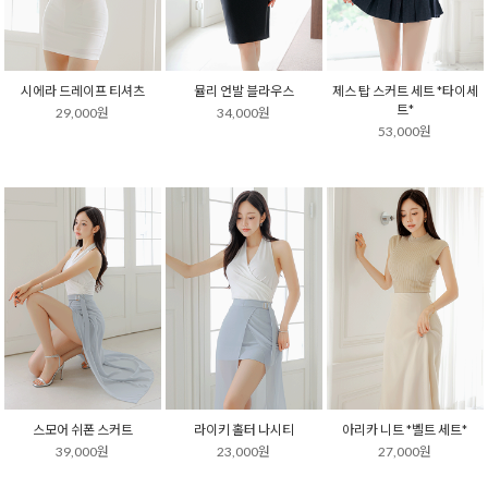
시에라 드레이프 티셔츠
뮬리 언발 블라우스
제스 탑 스커트 세트 *타이세
트*
29,000원
34,000원
53,000원
스모어 쉬폰 스커트
라이키 홀터 나시티
아리카 니트 *벨트 세트*
39,000원
23,000원
27,000원