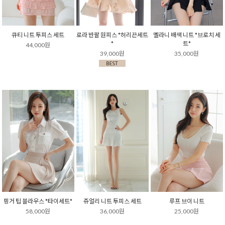
큐티 니트 투피스 세트
로라 반팔 원피스 *허리끈세트
멜라니 배색 니트 *브로치 세
*
트*
44,000원
39,000원
35,000원
핑거 팁 블라우스 *타이세트*
쥬얼리 니트 투피스 세트
루프 브이 니트
58,000원
36,000원
25,000원