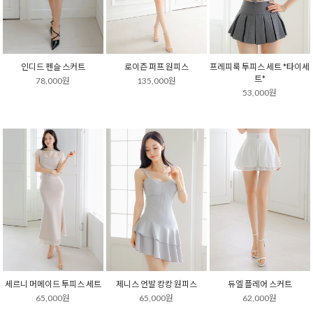
인디드 펜슬 스커트
로이즌 퍼프 원피스
프레피룩 투피스 세트 *타이세
트*
78,000원
135,000원
53,000원
세르니 머메이드 투피스 세트
제니스 언발 캉캉 원피스
듀엘 플레어 스커트
65,000원
65,000원
62,000원