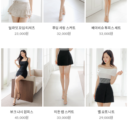
딜라잇 꼬임 티셔츠
푸딩 셔링 스커트
베이비슈 투피스 세트
23,000원
32,000원
53,000원
뷰크 나시 원피스
히든 랩 스커트
벨 오프 니트
45,000원
33,000원
29,000원