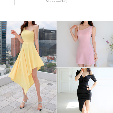
1
3
More view(
/
)