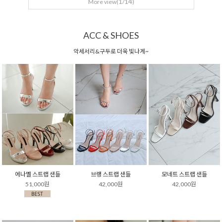
1
14
More view(
/
)
ACC & SHOES
악세서리&구두로 더욱 빛나게~
에나멜 스트랩 샌들
브랭 스트랩 샌들
모네트 스트랩 샌들
51,000원
42,000원
42,000원