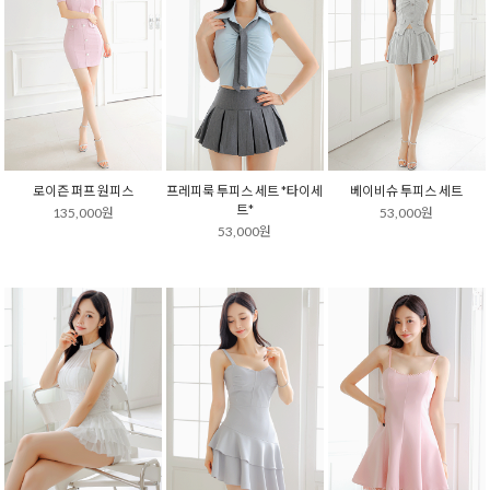
로이즌 퍼프 원피스
프레피룩 투피스 세트 *타이세
베이비슈 투피스 세트
트*
135,000원
53,000원
53,000원