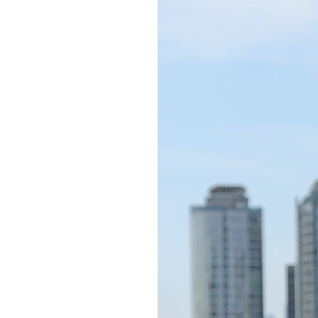
처음으로
이용안내
이용약관
개인정보 처리방침
Tnani. 02-448-1227
평일 11:00~ 16:00 / 점심시간 12:00 ~ 13:00 / 토,일,공휴일 휴무
업무시간
/
반품주소
서울특별시 성동구 하왕십리동 CJ대한통운 성동A직영
배송조회
CJ대
BANK INFO
국민 095001-04-155141
예금주 : 주식회사로에르
Company
주식회사 로에르
Ceo
최선주
E-MAIL
business no
roer1@hanmail.net
Address
서울특별시 성동구 자동차시장3길 39, 2층 201호(남궁빌딩)
Privacy Manager
copyright
주식회사 로에르
all rights reserved.
본 사이트내 모든 이미지 및 컨텐츠 등은 저작권법 제4조의 의한 저작물로써 소유권은 주식회