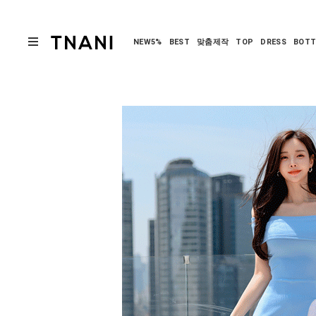
NEW5%
BEST
맞춤제작
TOP
DRESS
BOT