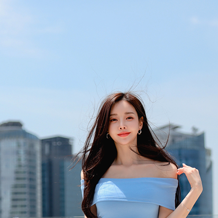
 (점심시간이나 업무전후, 휴무일에는 고객센터 연락이 되지 않으니 게시판 문의 해주세요)
한통운 : 1588-1255
배송조회
145-87-01642
mail-order no
제 2019-서울성동-01373 호
[사업자정보확인]
최선주
사 로에르 에게 있으며, 무단 도용시 법적인 제재를 받을 수 있습니다.