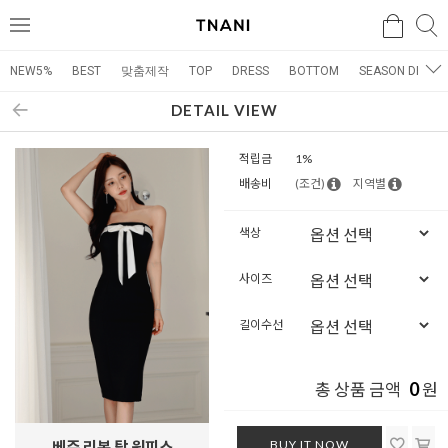
검색
검
메
색
뉴
NEW5%
BEST
맞춤제작
TOP
DRESS
BOTTOM
SEASON DRESS
DETAIL VIEW
적립금
1%
배송비
(조건)
지역별
색상
사이즈
길이수선
0
총 상품 금액
원
BUY IT NOW
베쥬 리본 탑 원피스