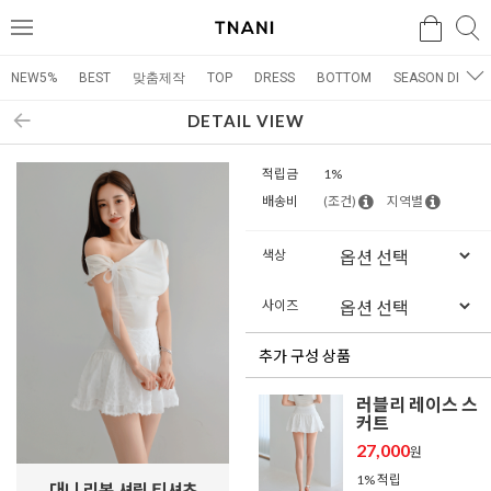
검색
검
메
색
뉴
NEW5%
BEST
맞춤제작
TOP
DRESS
BOTTOM
SEASON DRESS
DETAIL VIEW
적립금
1%
배송비
(조건)
지역별
색상
사이즈
추가 구성 상품
러블리 레이스 스
커트
27,000
원
1% 적립
대니 리본 셔링 티셔츠